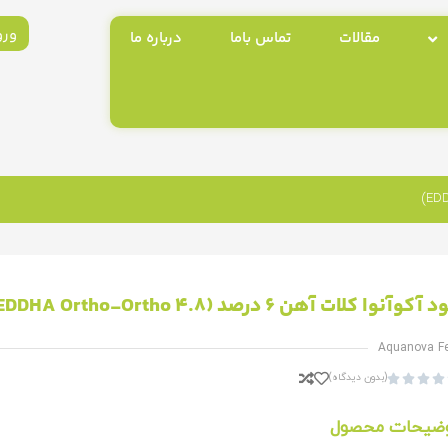
ورو
مقالات
تماس باما
درباره ما
آکوآنوا کلات آهن 6 درصد (EDDHA Ortho-Ortho 4.8)
Aquanova Fe
(بدون دیدگاه)




ضیحات محصول