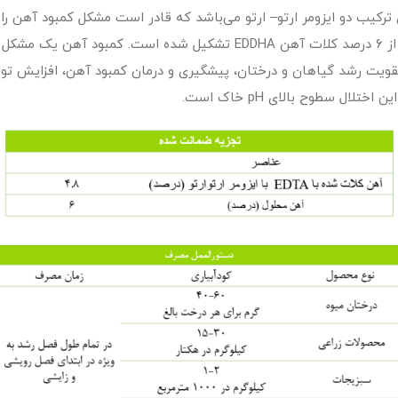
نوا کلات آهن 6درصد EDDHA Ortho-Ortho 4.8، دارای ترکیب دو ایزومر ارتو– ارتو می‌باشد که قادر ا
کود آهن‌های موجود در بازار بلند مدت‌تر می‌باشد. این محصول از ۶ درصد کلا
 خاک است.کود آکوآنوا کلات آهن 6درصد به تقویت رشد گیاهان و درختان، پیشگیری و درمان کمبود
ل سطوح بالای pH خاک است.