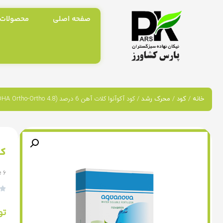
صفحه اصلی
محصولات
/
/
/ کود آکوآنوا کلات آهن 6 درصد (EDDHA Ortho-Ortho 4.8)
خانه
کود
محرک رشد
کود 
 6

تو