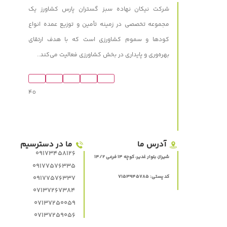
شرکت نیکان نهاده سبز گستران پارس کشاورز یک
مجموعه تخصصی در زمینه تأمین و توزیع عمده انواع
کودها و سموم کشاورزی است که با هدف ارتقای
بهره‌وری و پایداری در بخش کشاورزی فعالیت می‌کند..
4o
آدرس ما
ما در دسترسیم
09173458126
شیراز، بلوار غدیر، کوچه 14 فرعی 14/2
09177576335
کد پستی: 7153945785
09177576337
07137267384
07137250059
07137259056