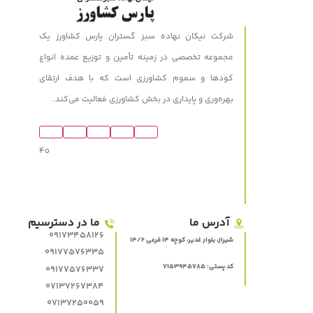
شرکت نیکان نهاده سبز گستران پارس کشاورز یک
مجموعه تخصصی در زمینه تأمین و توزیع عمده انواع
کودها و سموم کشاورزی است که با هدف ارتقای
بهره‌وری و پایداری در بخش کشاورزی فعالیت می‌کند..
4o
آدرس ما
ما در دسترسیم
09173458126
شیراز، بلوار غدیر، کوچه 14 فرعی 14/2
09177576335
کد پستی: 7153945785
09177576337
07137267384
07137250059