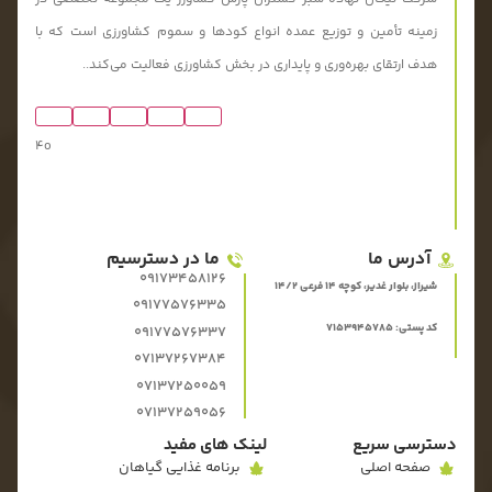
زمینه تأمین و توزیع عمده انواع کودها و سموم کشاورزی است که با
هدف ارتقای بهره‌وری و پایداری در بخش کشاورزی فعالیت می‌کند..
4o
آدرس ما
ما در دسترسیم
09173458126
شیراز، بلوار غدیر، کوچه 14 فرعی 14/2
09177576335
کد پستی: 7153945785
09177576337
07137267384
07137250059
07137259056
دسترسی سریع
لینک های مفید
صفحه اصلی
برنامه غذایی گیاهان