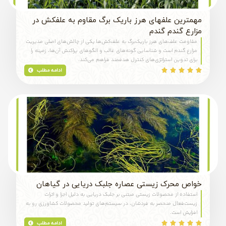
مهمترین علفهای هرز باریک برگ مقاوم به علفکش در
مزارع گندم گندم
مقاومت علف‌های هرز باریک‌برگ به علف‌کش‌ها یکی از چالش‌های اصلی مدیریت
مزارع گندم است و شناسایی گونه‌های غالب و الگوهای پراکنش آن‌ها، زمینه را
برای تدوین استراتژی‌های کنترل هدفمند فراهم می‌کند.
ادامه مطلب





خواص محرک زیستی عصاره جلبک دریایی در گیاهان
استفاده از محصولات زیستی مبتنی بر جلبک دریایی به دلیل اجزا و اثرات
زیست‌فعال منحصر به فردشان، در سیستم‌های تولید محصولات کشاورزی رو به
افزایش است.
ادامه مطلب




