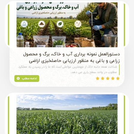
دستورالعمل نمونه برداری آب و خاک، برگ و محصول
زراعی و باغی به منظور ارزیابی حاصلخیزی اراضی
شناخت همه جانبه خاك از مهمترين عواملي است كه ما را در رسيدن به عملكرد
مطلوب در واحد سطح ياري مي دهد.
ادامه مطلب




