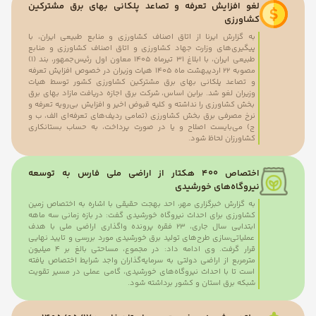
لغو افزایش تعرفه و تصاعد پلکانی بهای برق مشترکین
کشاورزی
به گزارش ایرنا از اتاق اصناف کشاورزی و منابع طبیعی ایران، با
پیگیری‌های وزارت جهاد کشاورزی و اتاق اصناف کشاورزی و منابع
طبیعی ایران، با ابلاغ ۳۱ تیرماه ۱۴۰۵ معاون اول رئیس‌جمهور، بند (۱)
مصوبه ۲۲ اردیبهشت ماه ۱۴۰۵ هیات وزیران در خصوص افزایش تعرفه
و تصاعد پلکانی بهای برق مشترکین کشاورزی کشور توسط هیات
وزیران لغو شد. براین اساس، شرکت برق اجازه دریافت مازاد بهای برق
بخش کشاورزی را نداشته و کلیه‌ قبوض‌ اخیر و افزایش بی‌رویه تعرفه و
نرخ مصرفی برق بخش کشاورزی (تمامی ردیف‌های تعرفه‌ای الف، ب و
ج) می‌بایست اصلاح و یا در صورت پرداخت، به حساب بستانکاری
کشاورزان لحاظ شود.
اختصاص ۴۰۰ هکتار از اراضی ملی فارس به توسعه
نیروگاه‌های خورشیدی
به گزارش خبرگزاری مهر، احد بهجت حقیقی با اشاره به اختصاص زمین
کشاورزی برای احداث نیروگاه خورشیدی گفت: در بازه زمانی سه ماهه
ابتدایی سال جاری، ۲۳ فقره پرونده واگذاری اراضی ملی با هدف
عملیاتی‌سازی طرح‌های تولید برق خورشیدی مورد بررسی و تایید نهایی
قرار گرفت. وی ادامه داد: در مجموع، مساحتی بالغ بر ۴ میلیون
مترمربع از اراضی دولتی به سرمایه‌گذاران واجد شرایط اختصاص یافته
است تا با احداث نیروگاه‌های خورشیدی، گامی عملی در مسیر تقویت
شبکه برق استان و کشور برداشته شود.