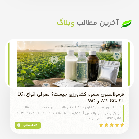
آخرین مطالب
وبلاگ
فرمولاسیون سموم کشاورزی چیست؟ معرفی انواع EC،
WP، SC، SL و WG
فرمولاسیون سموم کشاورزی فقط شکل ظاهری سم نیست؛ در این مقاله با
مهم‌ترین انواع فرمولاسیون آفت‌کش‌ها مانند EC، WP، SC، SL، FS، OD، ULV، GR،
WG و WSP آشنا می‌شوید.
ادامه مطلب




