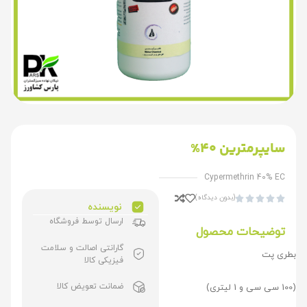
سایپرمترین 40%
Cypermethrin 40% EC
(بدون دیدگاه)





نویسنده
ارسال توسط فروشگاه
توضیحات محصول
گارانتی اصالت و سلامت
بطری پت
فیزیکی کالا
ضمانت تعویض کالا
(100 سی سی و 1 لیتری)