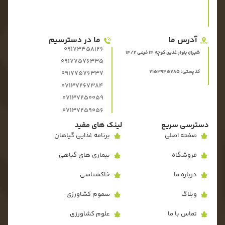
آدرس ما
ما در دسترسیم
09173458126
شیراز، بلوار غدیر، کوچه 14 فرعی 14/2
09177576335
کد پستی: 7153945785
09177576337
07137267384
07137250059
07137259056
دسترسی سریع
لینک های مفید
صفحه اصلی
برنامه غذایی گیاهان
فروشگاه
بیماری های گیاهی
درباره ما
خاکشناسی
وبلاگ
سموم کشاورزی
تماس با ما
علوم کشاورزی