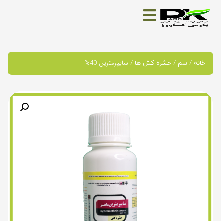
/
/
/ سایپرمترین 40%
خانه
سم
حشره کش ها