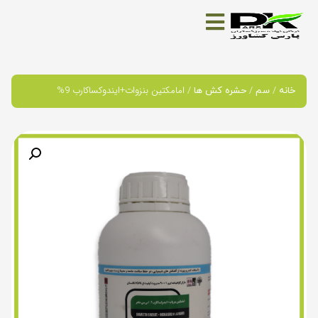
/
/
/ امامکتین بنزوات+ایندوکساکارب 9%
خانه
سم
حشره کش ها