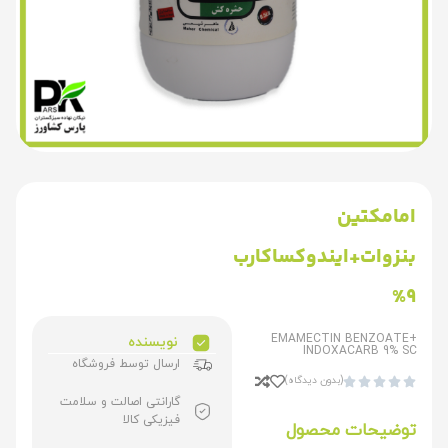
امامکتین
بنزوات+ایندوکساکارب
9%
EMAMECTIN BENZOATE+
نویسنده
INDOXACARB 9% SC
ارسال توسط فروشگاه
(بدون دیدگاه)





گارانتی اصالت و سلامت
فیزیکی کالا
توضیحات محصول