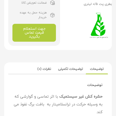
ضمانت تعویض کالا
بطری پت 0/5 لیتری
هزینه حمل به عهده
خریدار
جهت استعلام
قیمت تماس
بگیرید
توضیحات
توضیحات تکمیلی
نظرات (0)
توضیحات
حشره کش غیر سیستمیک
با اثر تماسی و گوارشی که
به وسیله حرکت در ترانسلامینار به بافت برگ نفوذ می
کند.