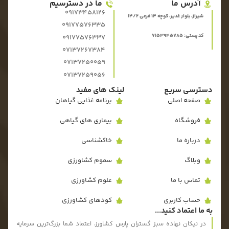
آدرس ما
ما در دسترسیم
09173458126
شیراز، بلوار غدیر، کوچه 14 فرعی 14/2
09177576335
کد پستی: 7153945785
09177576337
07137267384
07137250059
07137259056
دسترسی سریع
لینک های مفید
صفحه اصلی
برنامه غذایی گیاهان
فروشگاه
بیماری های گیاهی
درباره ما
خاکشناسی
وبلاگ
سموم کشاورزی
تماس با ما
علوم کشاورزی
حساب کاربری
کودهای کشاورزی
به ما اعتماد کنید...
در نیکان نهاده سبز گستران پارس کشاورز، اعتماد شما بزرگ‌ترین سرمایه