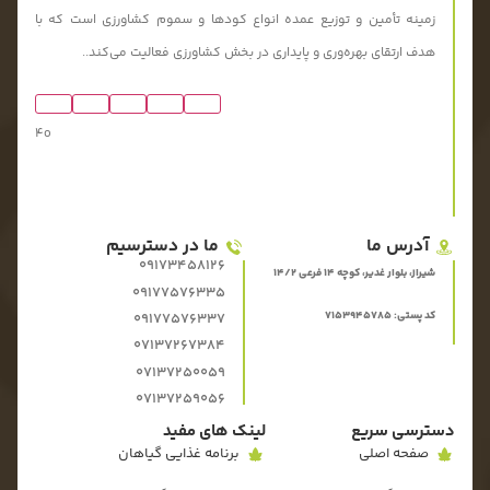
زمینه تأمین و توزیع عمده انواع کودها و سموم کشاورزی است که با
هدف ارتقای بهره‌وری و پایداری در بخش کشاورزی فعالیت می‌کند..
4o
آدرس ما
ما در دسترسیم
09173458126
شیراز، بلوار غدیر، کوچه 14 فرعی 14/2
09177576335
کد پستی: 7153945785
09177576337
07137267384
07137250059
07137259056
دسترسی سریع
لینک های مفید
صفحه اصلی
برنامه غذایی گیاهان