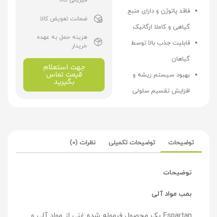
فیزیکی کالا
فاقد پاتوژن و دارای منبع
ضمانت تعویض کالا
گیاهی و کاملا ارگانیک
هزینه حمل به عهده
قابلیت جذب بالا توسط
خریدار
گیاهان
جهت استعلام
قیمت تماس
بهبود سیستم ریشه و
بگیرید
افزایش تقسیم سلولی
توضیحات
توضیحات تکمیلی
نظرات (0)
توضیحات
بمب مواد آلی
Espartan یک محصول فرموله شده غنی از مواد آلی و