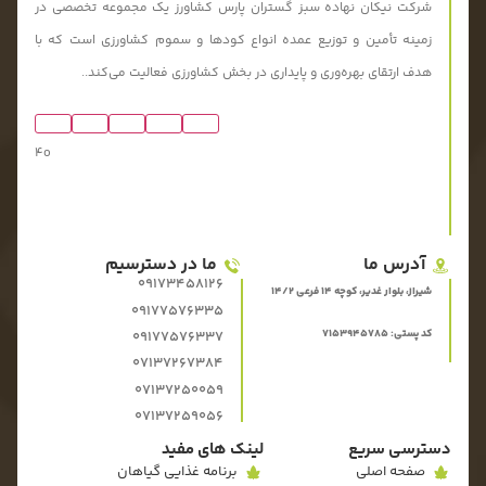
شرکت نیکان نهاده سبز گستران پارس کشاورز یک مجموعه تخصصی در
زمینه تأمین و توزیع عمده انواع کودها و سموم کشاورزی است که با
هدف ارتقای بهره‌وری و پایداری در بخش کشاورزی فعالیت می‌کند..
4o
آدرس ما
ما در دسترسیم
09173458126
شیراز، بلوار غدیر، کوچه 14 فرعی 14/2
09177576335
کد پستی: 7153945785
09177576337
07137267384
07137250059
07137259056
دسترسی سریع
لینک های مفید
صفحه اصلی
برنامه غذایی گیاهان