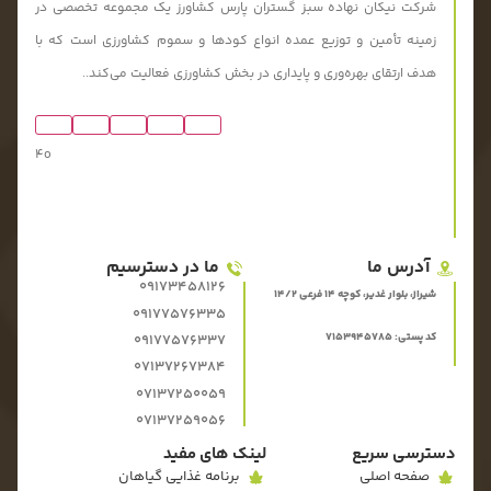
شرکت نیکان نهاده سبز گستران پارس کشاورز یک مجموعه تخصصی در
زمینه تأمین و توزیع عمده انواع کودها و سموم کشاورزی است که با
هدف ارتقای بهره‌وری و پایداری در بخش کشاورزی فعالیت می‌کند..
4o
آدرس ما
ما در دسترسیم
09173458126
شیراز، بلوار غدیر، کوچه 14 فرعی 14/2
09177576335
کد پستی: 7153945785
09177576337
07137267384
07137250059
07137259056
دسترسی سریع
لینک های مفید
صفحه اصلی
برنامه غذایی گیاهان