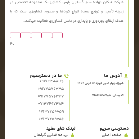
شرکت نیکان نهاده سبز گستران پارس کشاورز یک مجموعه تخصصی در
زمینه تأمین و توزیع عمده انواع کودها و سموم کشاورزی است که با
هدف ارتقای بهره‌وری و پایداری در بخش کشاورزی فعالیت می‌کند..
4o
آدرس ما
ما در دسترسیم
09173458126
شیراز، بلوار غدیر، کوچه 14 فرعی 14/2
09177576335
کد پستی: 7153945785
09177576337
07137267384
07137250059
07137259056
دسترسی سریع
لینک های مفید
صفحه اصلی
برنامه غذایی گیاهان