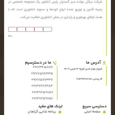
شرکت نیکان نهاده سبز گستران پارس کشاورز یک مجموعه تخصصی در
زمینه تأمین و توزیع عمده انواع کودها و سموم کشاورزی است که با
هدف ارتقای بهره‌وری و پایداری در بخش کشاورزی فعالیت می‌کند..
4o
آدرس ما
ما در دسترسیم
09173458126
شیراز، بلوار غدیر، کوچه 14 فرعی 14/2
09177576335
کد پستی: 7153945785
09177576337
07137267384
07137250059
07137259056
دسترسی سریع
لینک های مفید
صفحه اصلی
برنامه غذایی گیاهان