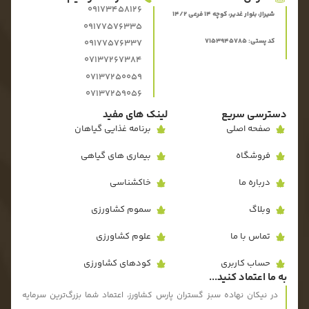
09173458126
شیراز، بلوار غدیر، کوچه 14 فرعی 14/2
09177576335
کد پستی: 7153945785
09177576337
07137267384
07137250059
07137259056
دسترسی سریع
لینک های مفید
صفحه اصلی
برنامه غذایی گیاهان
فروشگاه
بیماری های گیاهی
درباره ما
خاکشناسی
وبلاگ
سموم کشاورزی
تماس با ما
علوم کشاورزی
حساب کاربری
کودهای کشاورزی
به ما اعتماد کنید...
در نیکان نهاده سبز گستران پارس کشاورز، اعتماد شما بزرگ‌ترین سرمایه