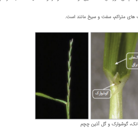
 های متراکم، سفت و سیخ مانند است
.
انک، گوشوارک و گل آذین چچم