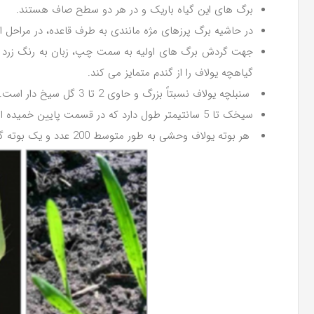
برگ های این گیاه باریک و در هر دو سطح صاف هستند.
در حاشیه برگ پرزهای مژه مانندی به طرف قاعده، در مراحل 
جهت گردش برگ های اولیه به سمت چپ، زبان به رنگ زرد مای
گیاهچه یولاف را از گندم متمایز می کند.
سنبلچه یولاف نسبتاً بزرگ و حاوی 2 تا 3 گل سیخ دار است.
سیخک تا 5 سانتیمتر طول دارد که در قسمت پایین خمیده است.
هر بوته یولاف وحشی به طور متوسط 200 عدد و یک بوته گندم 50 عدد بذرتولید می کند.